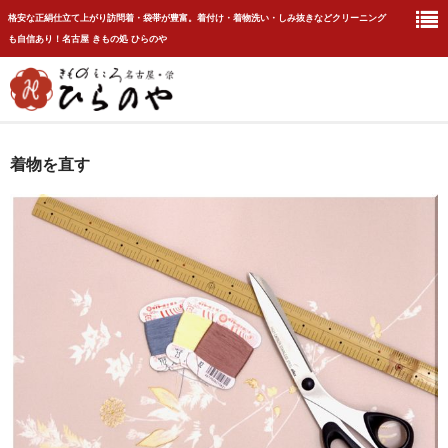
格安な正絹仕立て上がり訪問着・袋帯が豊富。着付け・着物洗い・しみ抜きなどクリーニング
も自信あり！名古屋 きもの処 ひらのや
HOME
着物を直す
着付け
着物を洗う
着物レンタル
着物を直す
アクセス
会社概要
Privacy Policy