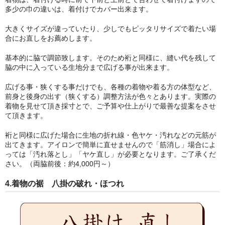
多少の巾の違いは、着付けでカバー出来ます。
大きくサイズが違っていたり、少しでもピッタリサイズで着たい場
合にお直しをお薦めします。
基本的に脇で調節致します。そのため裄と同様に、縫い代を残して
脇の中に入っている生地分まで広げる事が出来ます。
広げる事・狭くする事だけでも、各種の着物や着る方の体型など、
前身と後身の出す（狭くする）調整方法が色々とあります。実際の
着物を見せて頂き採寸とで、ご予算や仕上がりで最善な提案をさせ
て頂きます。
裄と同様に広げた場合に生地の折れ線・色ヤケ・汚れなどの元筋が
出てきます。アイロンで簡単に直せませんので「筋消し」場合によ
っては「汚れ落とし」「ヤケ直し」が必要となります。ご了承くだ
さい。（両脇前後：約4,000円～）
4.着物の裾 八掛の破れ・ほつれ