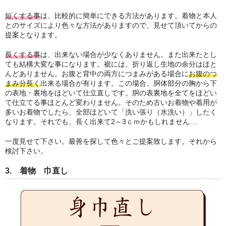
短くする事
は、比較的に簡単にできる方法があります。着物と本人
とのサイズにより色々な方法がありますので、見せて頂いてからの
提案となります。
長くする事
は、出来ない場合が少なくありません。また出来たとし
ても結構大変な事になります。裾には、折り返し生地の余分はほと
んどありません。お腹と背中の両方につまみがある場合に
お腹のつ
まみ分長く
出来る場合が有ります。この場合、胴体部分の胸から下
の表地・裏地をほどいて仕立直しです。胴の表裏地を全てをほどい
て仕立てる事ほとんど変わりません。そのため古いお着物や着用が
多いお着物でしたら、全部ほどいて「洗い張り（水洗い）」したく
なります。それでも、長く出来て2～3ｃｍかもしれません…
一度見せて下さい。最善を探して色々とご提案致します。それから
検討下さい。
3. 着物 巾直し